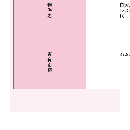
物
日興
件
レス
名
代
専
37.8
有
面
積